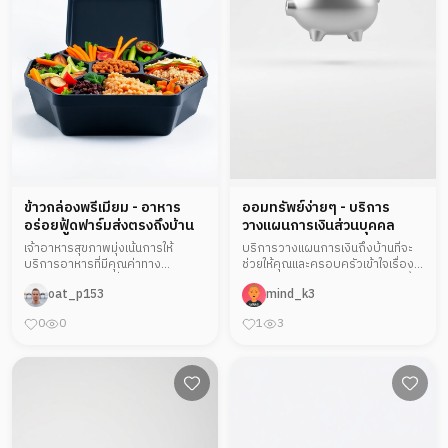
ข้าวกล่องพรีเมียม - อาหาร
ออมทรัพย์ง่ายๆ - บริการ
อร่อยฟู้ดฟาร์มส่งตรงถึงบ้าน
วางแผนการเงินส่วนบุคคล
เจ้าอาหารสุขภาพมุ่งเน้นการให้
บริการวางแผนการเงินถึงบ้านที่จะ
บริการอาหารที่มีคุณค่าทาง
ช่วยให้คุณและครอบครัวเข้าใจเรื่อง
โภชนาการในราคาที่เข้าถึงได้ จุดเด่น
การออมหรือการจัดการเงิน ง่ายขึ้น
oat_p153
mind_k3
ของร้านคือการใช้วัตถุดิบจากแหล่ง
เหมาะแก่การสร้างรากฐานทางการ
ผลิตที่เชื่อถือได้ บริการจัดส่งถึงที่
เงินที่มั่นคงในอนาคต.
0
0
1
3
และให้คำปรึกษาด้านการรับประทาน
อาหารที่ดีต่อสุขภาพ.