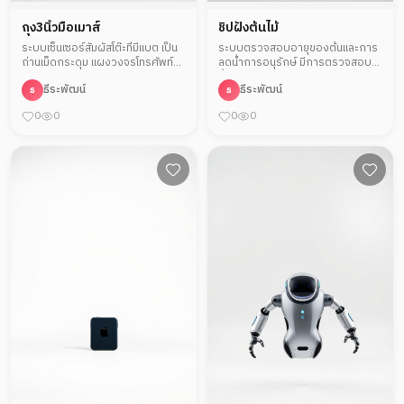
ถุง3นิ้วมือเมาส์
ชิปฝังต้นไม้
ระบบเซ็นเซอร์สัมผัสโต๊ะที่มีแบต เป็น
ระบบตรวจสอบอายุของต้นและการ
ถ่านเม็ดกระดุม แผงวงจรโทรศัพท์
ลดน้ำการอนุรักษ์ มีการตรวจสอบ
สามารถลากไปมา
น้ำตาลในพืชว่าติดไวรัสอะไร
ธีระพัฒน์
ธีระพัฒน์
ธ
ธ
0
0
0
0