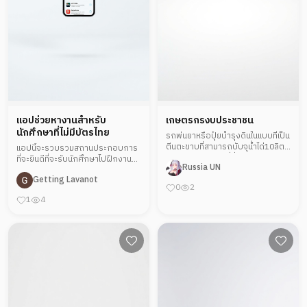
เเอปช่วยหางานสำหรับ
เกษตรกรงบประชาชน
นักศึกษาที่ไม่มีบัตรไทย
รถพ่นยาหรือปุ๋ยบำรุงดินในแบบที่เป็น
ตีนตะขาบที่สามารถบับจุน้ำได่10ลิตร
เเอปนี้จะรวบรวมสถานประกอบการ
และเป็บแลบไร้สายที่สั่งก่รด้วยคนแล้ว
ที่จะยินดีที่จะรับนักศึกษาไปฝึกงาน
Russia UN
มีเครื่องพ่นที่มีแรงดันสูง
เเละต้องเขียนลายละเอียดให้ชัดเจน
Getting Lavanot
เช่นฝึกช่วงไหนบ้าง มีเงินเดือนให้กี่
0
2
บาท เเละทางประกอบการควรใส่ขอ
1
4
มูลทั่วไปด้วยเช่นที่ตั้ง สถานที่ประกอบ
การ