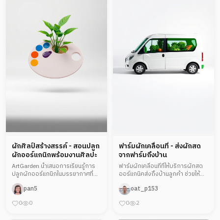
ผักศิลป์สร้างสรรค์ - สอนปลูก
ฟาร์มผักเคลื่อนที่ - ส่งผักสด
ผักออร์แกนิกพร้อมงานศิลปะ
จากฟาร์มถึงบ้าน
ArtGarden นำเสนอการเรียนรู้การ
ฟาร์มผักเคลื่อนที่ที่ให้บริการผักสด
ปลูกผักออร์แกนิกในบรรยากาศที่
ออร์แกนิคส่งถึงบ้านลูกค้า ช่วยให้ผู้
สร้างสรรค์ พร้อมแนะนำวิธี
บริโภคเข้าถึงอาหารสดสุขภาพดีได้
pan5
oat_p153
สร้างสรรค์งานศิลปะจากผัก. เหมาะ
ง่ายๆ ลดการเดินทางไปซื้อและช่วย
สำหรับคนรักศิลปะและสุขภาพที่
สนับสนุนเกษตรกรท้องถิ่น
0
0
0
2
ต้องการเรียนรู้การปลูกผักในรูป
แบบใหม่.