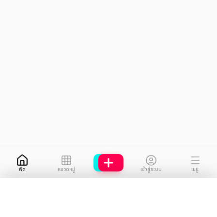
ฟีด
หมวดหมู่
เข้าสู่ระบบ
เมนู
OWLSPACE
OWLSPACE
BUSINESS IDEA HUB