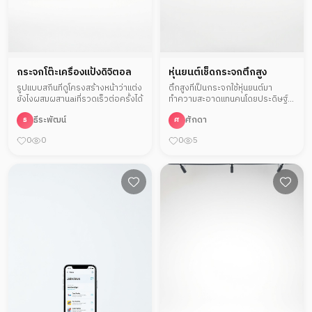
กระจกโต๊ะเครื่องแป้งดิจิตอล
หุ่นยนต์เช็ดกระจกตึกสูง
รูปแบบสกีนที่ดูโครงสร้างหน้าว่าแต่ง
ตึกสูงที่เป็นกระจกใช้หุ่นยนต์มา
ยังไงผสมผสานaiที่รวดเร็วต่อครั้งได้
ทำความสะอาดแทนคนโดยประดิษฐ์
หุ่นยนต์ด้านทำความสะอาดโดยตรง
ธีระพัฒน์
ศักดา
ธ
ศ
มาทำด้านนี้
0
0
0
5