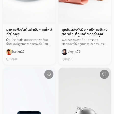
อาหารฟิวชั่นต้นตำรับ - สดใหม่
สุขสันต์ส่งถึงมือ - บริการจัดส่ง
ถึงมือคุณ
ผลิตภัณฑ์ดูแลตัวเองถึงคุณ
บ้านข้าวล้นนำเสนออาหารฟิวชั่นอ
WellnessNest คือบริการส่ง
ร่อยและมีคุณภาพ ส่งตรงถึงบ้าน
ผลิตภัณฑ์เพื่อสุขภาพและความงาม
ลูกค้าสามารถเลือกเมนูที่ต้องการได้
ถึงบ้าน เพิ่มความสะดวกในการดูแล
bankn27
ploy_s76
อย่างสะดวกสบาย จุดเด่นอยู่ที่การใช
ตัวเองในยุคที่เร่งรีบ จุดเด่นคือการ
วัตถุดิบสดใหม่และการปรับรูปแบบ
คัดสรรสินค้าที่มีคุณภาพและตอบ
0
0
0
0
อาหารให้เข้ากับรสนิยมสมัยใหม่
โจทย์การใช้ชีวิตอย่างดี